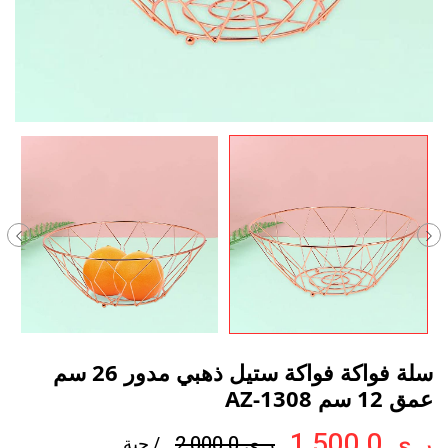
سلة فواكة فواكة ستيل ذهبي مدور 26 سم
عمق 12 سم AZ-1308
ر.ي 1,500.0
ر.ي 2,000.0
/ حبة