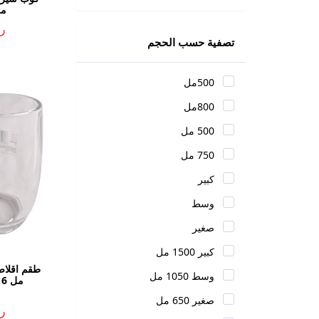
مراي
ر.ي
تصفية حسب الحجم
500مل
800مل
500 مل
750 مل
كبير
وسط
صغير
كبير 1500 مل
وسط 1050 مل
صغير 650 مل
ر.ي