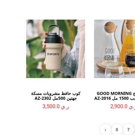
جاك زجاج GOOD MORNING
كوب حافظ مشروبات مسكة
AZ-201
جهتين 500مل AZ-2302
ي 2,900.0
ر.ي 3,500.0
›
8
7