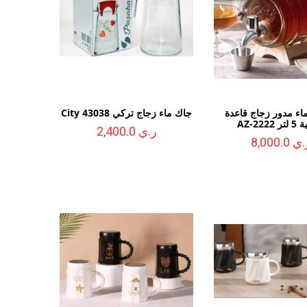
ء مدور زجاج قاعدة
جاك ماء زجاج تركي City 43038
AZ-2222
ر.ي 2,400.0
ي 8,000.0