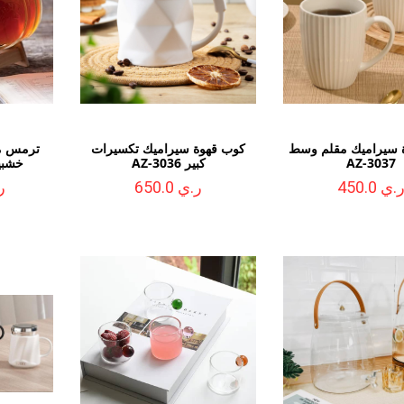
 سيراميك مقلم وسط
كوب قهوة سيراميك تكسيرات
ترمس ما
AZ-3037
كبير AZ-3036
خشبية 5 لتر 
.ي 450.0
ر.ي 650.0
ر.