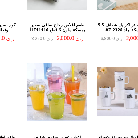
ترمس عصائر اكرليك شفاف 5.5
طقم اقلاص زجاج صافي صغير
كوب سير
 جلد AZ-2326
بمسكة ملون 6 قطع HE11116
وغطاء م
ر.ي 2,000.0
ر.ي 1,600.0
ر.ي 3,800.0
ر.ي 3,250.0
ميك مع مسكة وغطاء
اكواب عصير سفري شفاف
طقم اقل