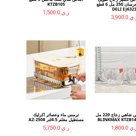
بجلاس للعرسان 250 مل 6 قطع
KTZB105
DELI EJ632
ر.ي 1,500.0
ي 3,900.0
طقم اقلاص شاهي زجاج 220 مل
ترمس ماء وعصائر اكرليك
مستطيل مقلم 4.5لتر AZ-2508
ي 1,800.0
ر.ي 5,750.0