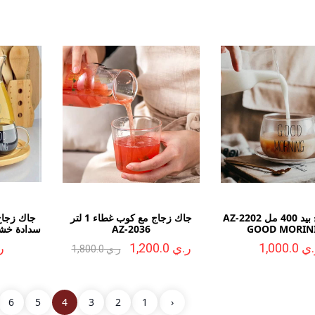
كوب زجاج بيد 400 مل AZ-2202
جاك زجاج مع كوب غطاء 1 لتر
GOOD MORIN
AZ-2036
سدادة خشب 1500 مل 6
 1,000.0
ر.ي 1,200.0
ر.
ر.ي 1,800.0
كوب قهوة سيراميك مقلم وسط AZ-3037
6
5
4
3
2
1
‹
ر.ي 450.0