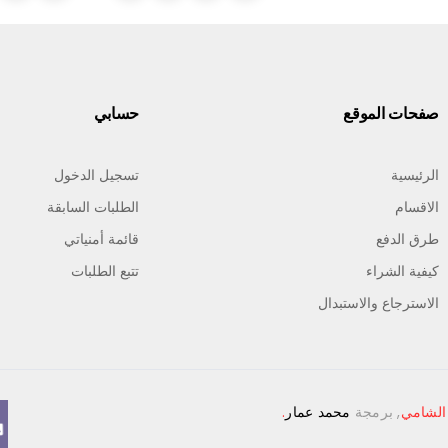
صفحات الموقع
حسابي
الرئيسية
تسجيل الدخول
الاقسام
الطلبات السابقة
طرق الدفع
قائمة أمنياتي
كوب قهوة سيراميك تكسيرات كبير -3036
كيفية الشراء
تتبع الطلبات
ر.ي 650.0
الاسترجاع والاستبدال
الشامي
, برمجة
محمد عمار
.