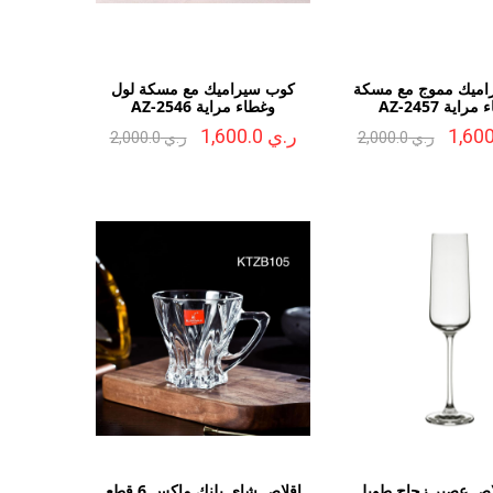
اميك مموج مع مسكة
كوب سيراميك مع مسكة لول
راية AZ-2457
وغطاء مراية AZ-2546
ر.ي 1,600.0
ر.ي 2,000.0
ر.ي 2,000.0
اص عصير زجاج طويل
اقلاص شاي بلنك ماكس 6 قطع