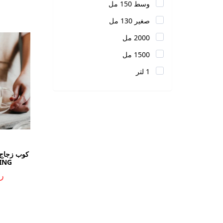
وسط 150 مل
صغير 130 مل
2000 مل
1500 مل
1 لتر
ING
ر.ي