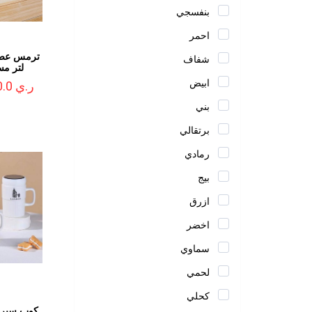
بنفسجي
احمر
شفاف
لتر مسكة
ابيض
ر.ي 3,000.0
بني
برتقالي
رمادي
بيج
ازرق
اخضر
سماوي
لحمي
كحلي
كوب سيرا